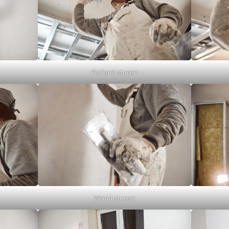
Plafond stucen
Wand stucen