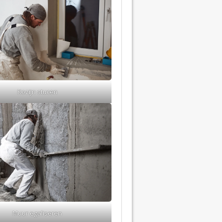
Kozijn stucen
Muur egaliseren