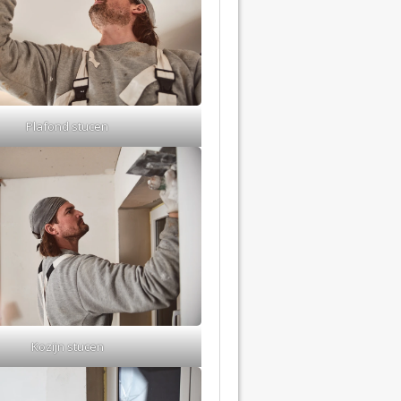
Plafond stucen
Kozijn stucen