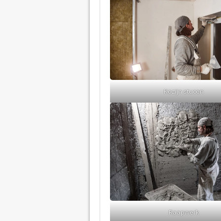
Kozijn stucen
Raapwerk